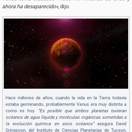
ahora ha desaparecido»
, dijo.
Hace millones de años, cuando la vida en la Tierra todavía
estaba germinando, probablemente Venus era muy distinta a
como es hoy.
“Es posible que ambos planetas tuvieran
océanos de agua líquida y moléculas orgánicas sometidas a
la evolución química en esos océanos”
asegura David
Grinspoon, del Instituto de Ciencias Planetarias de Tucson,