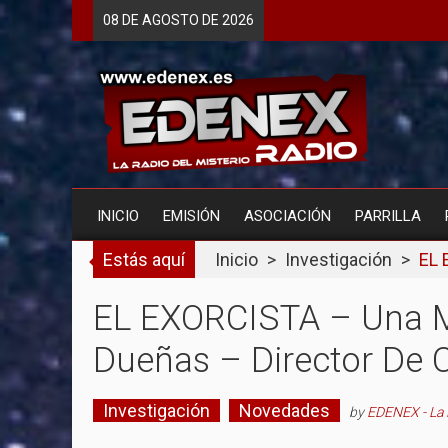
Skip
08 DE
AGOSTO
DE 2026
to
content
INICIO
EMISIÓN
ASOCIACIÓN
PARRILLA
Estás aquí
Inicio
>
Investigación
>
EL 
EL EXORCISTA – Una M
Dueñas – Director De C
Investigación
Novedades
by
EDENEX - La 