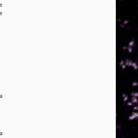
e
e
a
a