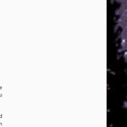
e
i
d
n