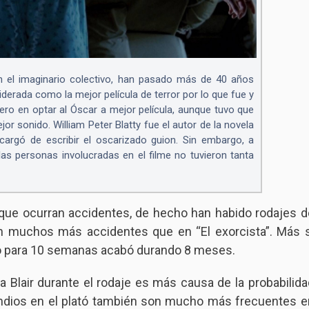
en el imaginario colectivo, han pasado más de 40 años
iderada como la mejor película de terror por lo que fue y
ero en optar al Óscar a mejor película, aunque tuvo que
r sonido. William Peter Blatty fue el autor de la novela
cargó de escribir el oscarizado guion. Sin embargo, a
 las personas involucradas en el filme no tuvieron tanta
ue ocurran accidentes, de hecho han habido rodajes d
n muchos más accidentes que en “El exorcista”. Más s
do para 10 semanas acabó durando 8 meses.
a Blair durante el rodaje es más causa de la probabilida
endios en el plató también son mucho más frecuentes e