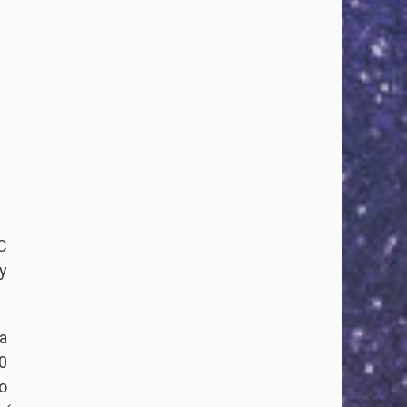
C
y
a
0
o