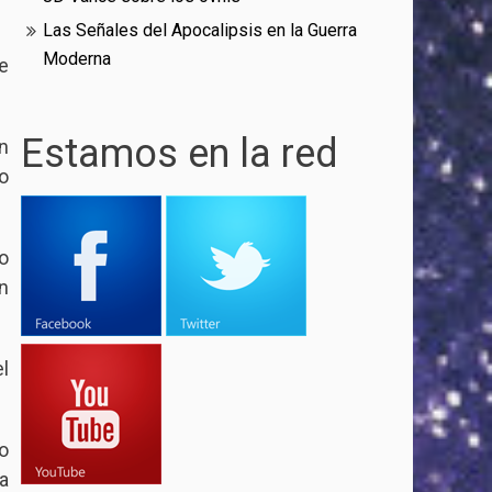
Las Señales del Apocalipsis en la Guerra
Moderna
e
Estamos en la red
n
o
o
n
l
o
a