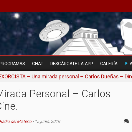
PROGRAMAS
CHAT
DESCÁRGATE LA APP
GALERÍA
EXORCISTA – Una mirada personal – Carlos Dueñas – Dire
irada Personal – Carlos
ine.
Radio del Misterio
-
15 junio, 2019