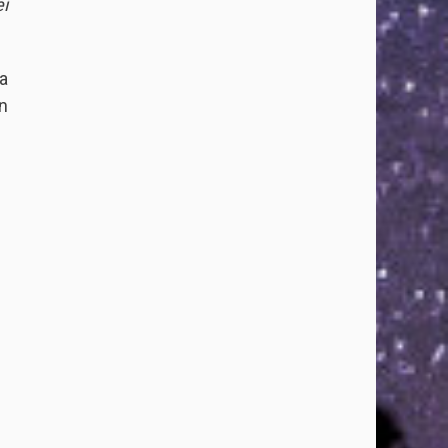
í
a
n