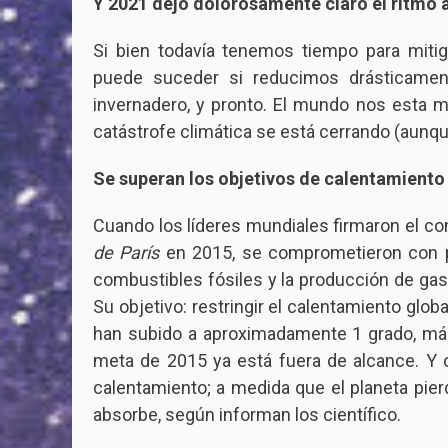
Y 2021 dejó dolorosamente claro el ritmo 
Si bien todavía tenemos tiempo para mitig
puede suceder si reducimos drásticamen
invernadero, y pronto. El mundo nos esta m
catástrofe climática se está cerrando (aunq
Se superan los objetivos de calentamiento
Cuando los líderes mundiales firmaron el c
de París
en 2015, se comprometieron con pl
combustibles fósiles y la producción de gas
Su objetivo: restringir el calentamiento glo
han subido a aproximadamente 1 grado, más c
meta de 2015 ya está fuera de alcance. Y c
calentamiento; a medida que el planeta pierd
absorbe, según informan los científico.