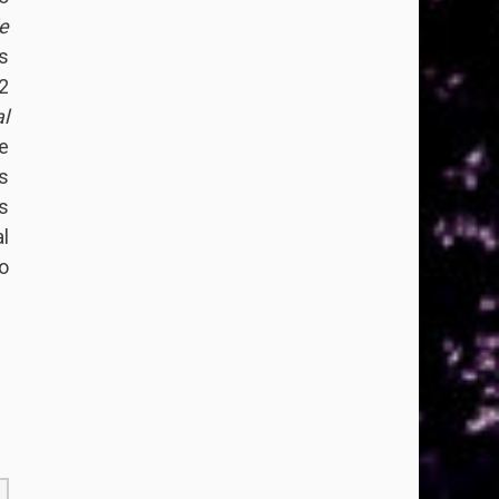
e
s
2
l
e
s
s
l
o