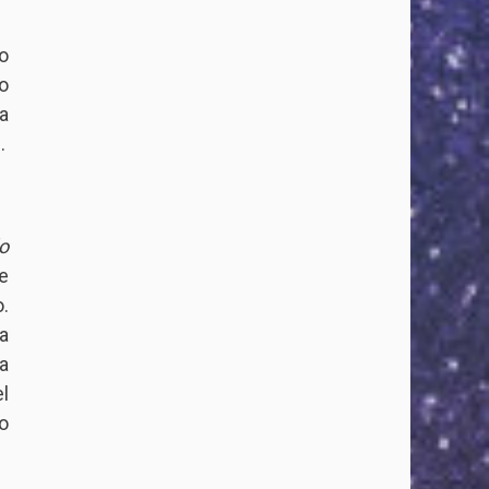
o
o
a
.
o
e
.
a
a
l
o