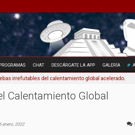
PROGRAMAS
CHAT
DESCÁRGATE LA APP
GALERÍA
ebas irrefutables del calentamiento global acelerado.
el Calentamiento Global
6 enero, 2022