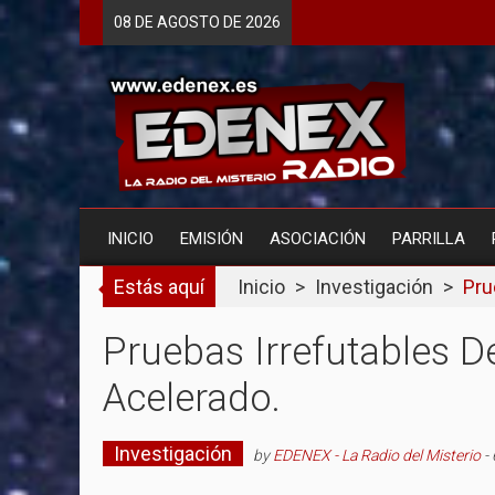
Skip
08 DE
AGOSTO
DE 2026
to
content
INICIO
EMISIÓN
ASOCIACIÓN
PARRILLA
Estás aquí
Inicio
>
Investigación
>
Pru
Pruebas Irrefutables D
Acelerado.
Investigación
by
EDENEX - La Radio del Misterio
-