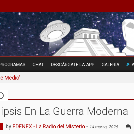
PROGRAMAS
CHAT
DESCÁRGATE LA APP
GALERÍA
te Medio"
O
lipsis En La Guerra Moderna
by
EDENEX - La Radio del Misterio
-
14 marzo, 2026