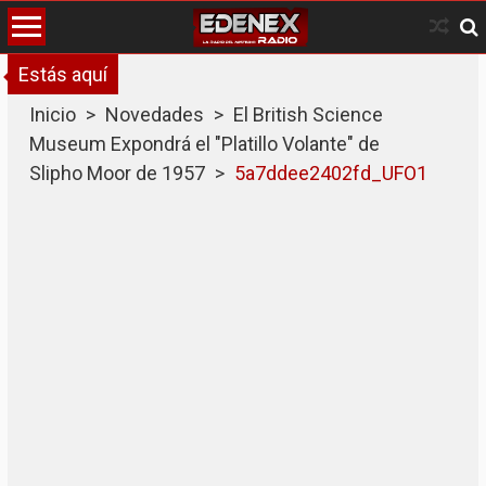
Skip
to
content
Estás aquí
Inicio
>
Novedades
>
El British Science
Museum Expondrá el "Platillo Volante" de
Slipho Moor de 1957
>
5a7ddee2402fd_UFO1