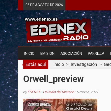
Skip
06 DE
AGOSTO
DE 2026
to
content
INICIO
EMISIÓN
ASOCIACIÓN
PARRILLA
Estás aquí
Inicio
>
Investigación
>
Geo
Orwell_preview
by
EDENEX - La Radio del Misterio
-
6 marzo, 2021