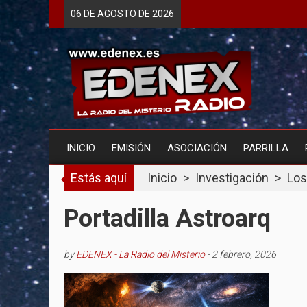
Skip
06 DE
AGOSTO
DE 2026
to
content
INICIO
EMISIÓN
ASOCIACIÓN
PARRILLA
Estás aquí
Inicio
>
Investigación
>
Los
Portadilla Astroarq
by
EDENEX - La Radio del Misterio
-
2 febrero, 2026