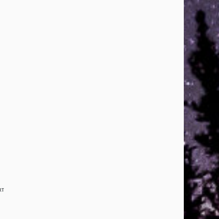
s
TIR