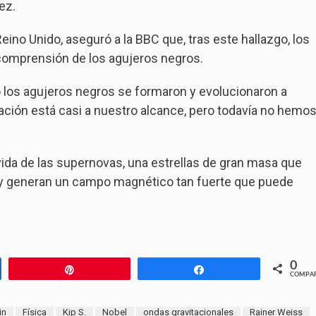
ez.
ino Unido, aseguró a la BBC que, tras este hallazgo, los
 comprensión de los agujeros negros.
o los agujeros negros se formaron y evolucionaron a
mación está casi a nuestro alcance, pero todavía no hemo
 vida de las supernovas, una estrellas de gran masa que
ro y generan un campo magnético tan fuerte que puede
0
Pin
Compartir
COMPAR
in
Física
Kip S.
Nobel
ondas gravitacionales
Rainer Weiss