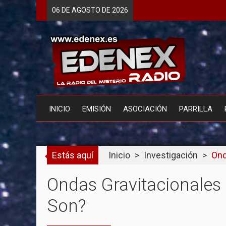
Skip
06 DE
AGOSTO
DE 2026
to
content
INICIO
EMISIÓN
ASOCIACIÓN
PARRILLA
Estás aquí
Inicio
>
Investigación
>
Ond
Ondas Gravitacionales 
Son?