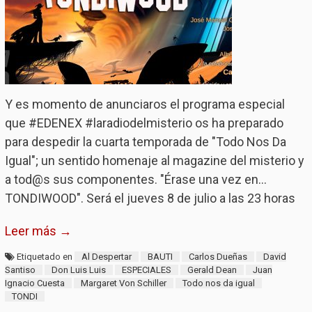
Y es momento de anunciaros el programa especial
que #EDENEX #laradiodelmisterio os ha preparado
para despedir la cuarta temporada de "Todo Nos Da
Igual"; un sentido homenaje al magazine del misterio y
a tod@s sus componentes. "Érase una vez en...
TONDIWOOD". Será el jueves 8 de julio a las 23 horas
Leer más →
Etiquetado en
Al Despertar
BAUTI
Carlos Dueñas
David
Santiso
Don Luis Luis
ESPECIALES
Gerald Dean
Juan
Ignacio Cuesta
Margaret Von Schiller
Todo nos da igual
TONDI