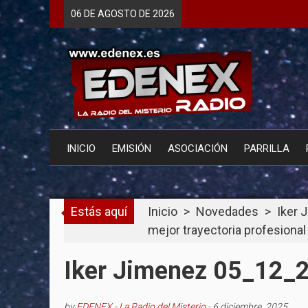
Skip
06 DE
AGOSTO
DE 2026
to
content
INICIO
EMISIÓN
ASOCIACIÓN
PARRILLA
Estás aquí
Inicio
>
Novedades
>
Iker 
mejor trayectoria profesional
Iker Jimenez 05_12_2
by
EDENEX - La Radio del Misterio
-
6 diciembre, 2025