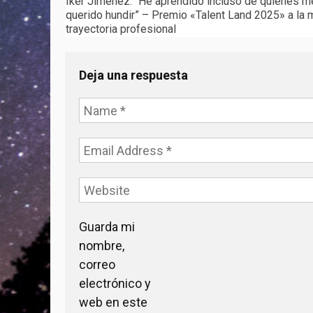
Iker Jiménez: “He aprendido incluso de quienes m
navigation
querido hundir” – Premio «Talent Land 2025» a la 
trayectoria profesional
Deja una respuesta
Guarda mi
nombre,
correo
electrónico y
web en este