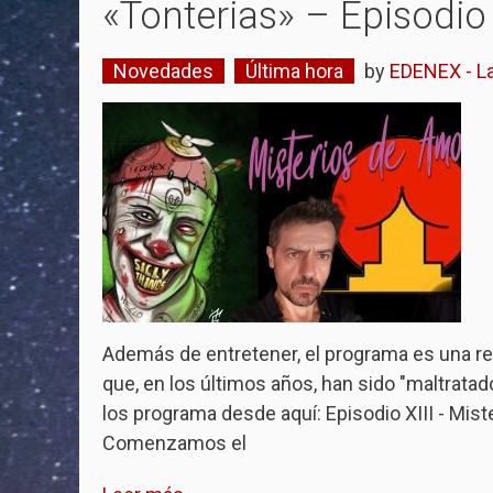
«Tonterias» – Episodio 
Novedades
Última hora
by
EDENEX - La
Además de entretener, el programa es una r
que, en los últimos años, han sido "maltrat
los programa desde aquí: Episodio XIII - Mist
Comenzamos el