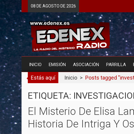
Skip
08 DE
AGOSTO
DE 2026
to
content
INICIO
EMISIÓN
ASOCIACIÓN
PARRILLA
Estás aquí
Inicio
>
Posts tagged "invest
ETIQUETA: INVESTIGACIO
El Misterio De Elisa La
Historia De Intriga Y O