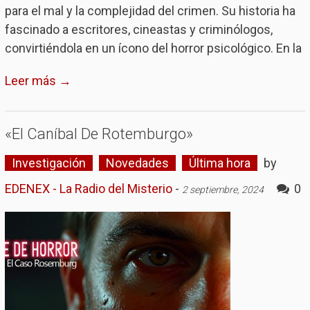
para el mal y la complejidad del crimen. Su historia ha
fascinado a escritores, cineastas y criminólogos,
convirtiéndola en un ícono del horror psicológico. En la
Leer más →
«El Caníbal De Rotemburgo»
Investigación
Novedades
Última hora
by
EDENEX - La Radio del Misterio
-
0
2 septiembre, 2024