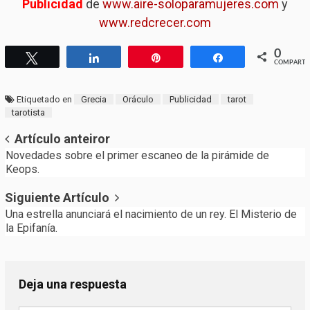
Publicidad
de
www.aire-soloparamujeres.com
y
www.redcrecer.com
0
Twittear
Compartir
Pin
Compartir
COMPARTI
Etiquetado en
Grecia
Oráculo
Publicidad
tarot
tarotista
Post
Artículo anteiror
Novedades sobre el primer escaneo de la pirámide de
navigation
Keops.
Siguiente Artículo
Una estrella anunciará el nacimiento de un rey. El Misterio de
la Epifanía.
Deja una respuesta