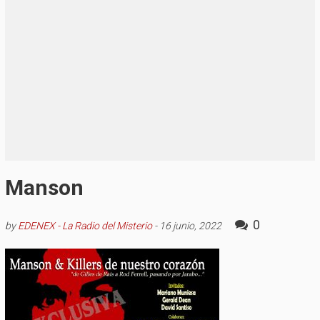
Manson
0
by
EDENEX - La Radio del Misterio
-
16 junio, 2022