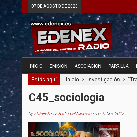
Skip
07 DE
AGOSTO
DE 2026
to
content
INICIO
EMISIÓN
ASOCIACIÓN
PARRILLA
Estás aquí
Inicio
>
Investigación
>
"Tr
C45_sociologia
by
EDENEX - La Radio del Misterio
-
6 octubre, 2022