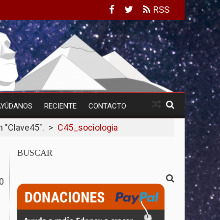
RSS
AYÚDANOS
RECIENTE
CONTACTO
n "Clave45".
>
C45_sociologia
BUSCAR
0