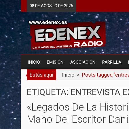
Skip
08 DE
AGOSTO
DE 2026
to
content
INICIO
EMISIÓN
ASOCIACIÓN
PARRILLA
Estás aquí
Inicio
>
Posts tagged "entrev
ETIQUETA: ENTREVISTA 
«Legados De La Histori
Mano Del Escritor Dani