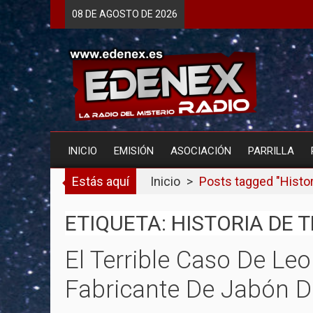
Skip
08 DE
AGOSTO
DE 2026
to
content
INICIO
EMISIÓN
ASOCIACIÓN
PARRILLA
Estás aquí
Inicio
>
Posts tagged "Histori
ETIQUETA: HISTORIA DE 
El Terrible Caso De Leo
Fabricante De Jabón D