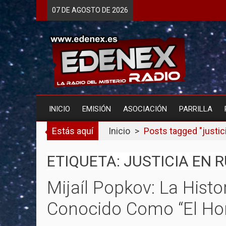
Skip
07 DE
AGOSTO
DE 2026
to
content
INICIO
EMISIÓN
ASOCIACIÓN
PARRILLA
Estás aquí
Inicio
>
Posts tagged "justic
ETIQUETA: JUSTICIA EN 
Mijaíl Popkov: La Histo
Conocido Como “El Ho