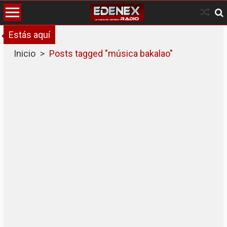
Skip
to
content
Estás aquí
Inicio
>
Posts tagged "música bakalao"