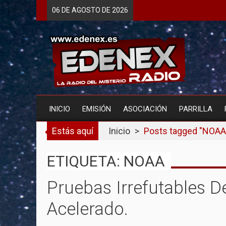
Skip
06 DE
AGOSTO
DE 2026
to
content
INICIO
EMISIÓN
ASOCIACIÓN
PARRILLA
Estás aquí
Inicio
>
Posts tagged "NOAA
ETIQUETA: NOAA
Pruebas Irrefutables D
Acelerado.