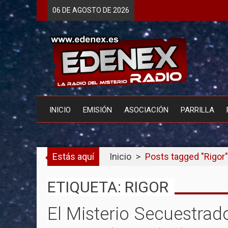
Skip
06 DE
AGOSTO
DE 2026
to
content
INICIO
EMISIÓN
ASOCIACIÓN
PARRILLA
Estás aquí
Inicio
>
Posts tagged "Rigor"
ETIQUETA: RIGOR
El Misterio Secuestrad