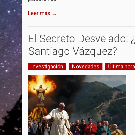
Leer más →
El Secreto Desvelado:
Santiago Vázquez?
Investigación
Novedades
Última hora