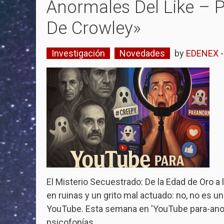
Anormales Del Like – P
De Crowley»
Investigación
Novedades
by
EDENEX - 
El Misterio Secuestrado: De la Edad de Oro a
en ruinas y un grito mal actuado: no, no es una
YouTube. Esta semana en 'YouTube para-ano
psicofonías