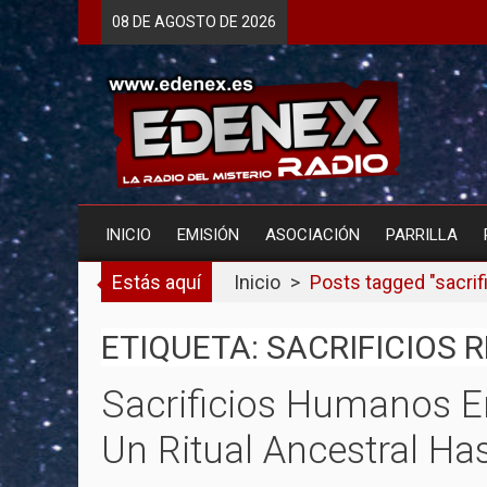
Skip
08 DE
AGOSTO
DE 2026
to
content
INICIO
EMISIÓN
ASOCIACIÓN
PARRILLA
Estás aquí
Inicio
>
Posts tagged "sacrifi
ETIQUETA: SACRIFICIOS 
Sacrificios Humanos En
Un Ritual Ancestral Ha