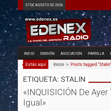
Skip
07 DE
AGOSTO
DE 2026
to
content
INICIO
EMISIÓN
ASOCIACIÓN
PARRILLA
Estás aquí
Inicio
>
Posts tagged "Stalin
ETIQUETA: STALIN
«INQUISICIÓN De Ayer
Igual»