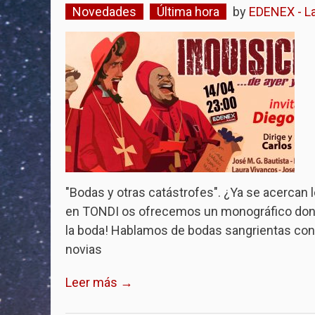
Novedades
Última hora
by
EDENEX - La
"Bodas y otras catástrofes". ¿Ya se acercan
en TONDI os ofrecemos un monográfico donde
la boda! Hablamos de bodas sangrientas co
novias
Leer más →