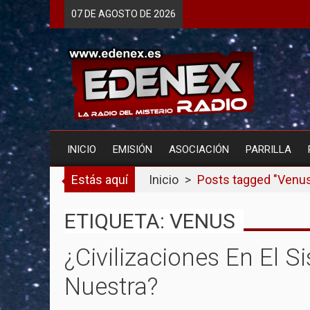
Skip
07 DE
AGOSTO
DE 2026
to
content
INICIO
EMISIÓN
ASOCIACIÓN
PARRILLA
Estás aquí
Inicio
>
Posts tagged "Venu
ETIQUETA: VENUS
¿Civilizaciones En El S
Nuestra?