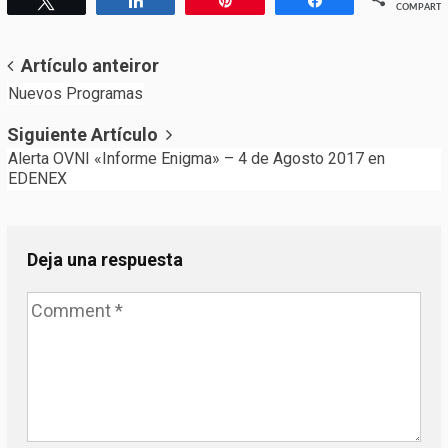
Twittear
Compartir
Pin
Compartir
COMPARTI
Post
Artículo anteiror
Nuevos Programas
navigation
Siguiente Artículo
Alerta OVNI «Informe Enigma» – 4 de Agosto 2017 en
EDENEX
Deja una respuesta