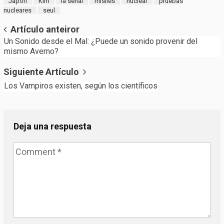
Japón
Kim
la señal
misiles
nuclear
pruebas
nucleares
seul
Post
Artículo anteiror
Un Sonido desde el Mal: ¿Puede un sonido provenir del
navigation
mismo Averno?
Siguiente Artículo
Los Vampiros existen, según los científicos
Deja una respuesta