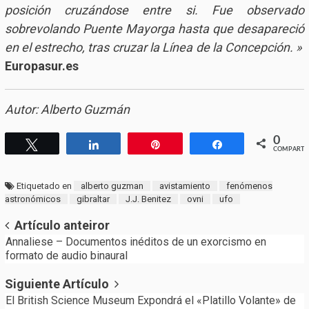
posición cruzándose entre si. Fue observado
sobrevolando Puente Mayorga hasta que desapareció
en el estrecho, tras cruzar la Línea de la Concepción. »
Europasur.es
Autor: Alberto Guzmán
0
Twittear
Compartir
Pin
Compartir
COMPARTI
Etiquetado en
alberto guzman
avistamiento
fenómenos
astronómicos
gibraltar
J.J. Benitez
ovni
ufo
Post
Artículo anteiror
Annaliese – Documentos inéditos de un exorcismo en
navigation
formato de audio binaural
Siguiente Artículo
El British Science Museum Expondrá el «Platillo Volante» de