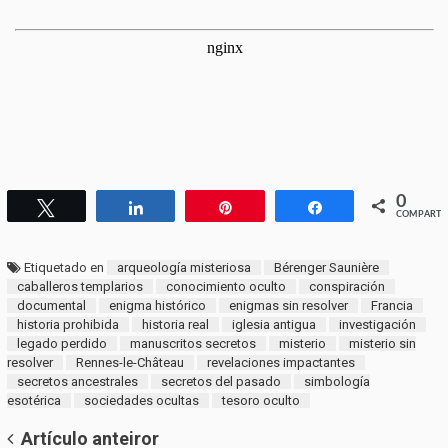
0
Twittear
Compartir
Pin
Compartir
COMPARTI
Etiquetado en
arqueología misteriosa
Bérenger Saunière
caballeros templarios
conocimiento oculto
conspiración
documental
enigma histórico
enigmas sin resolver
Francia
historia prohibida
historia real
iglesia antigua
investigación
legado perdido
manuscritos secretos
misterio
misterio sin
resolver
Rennes-le-Château
revelaciones impactantes
secretos ancestrales
secretos del pasado
simbología
esotérica
sociedades ocultas
tesoro oculto
Post
Artículo anteiror