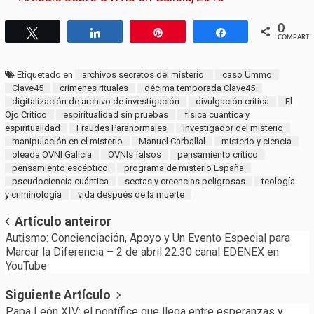
0
Twittear
Compartir
Pin
Compartir
COMPARTI
Etiquetado en
archivos secretos del misterio.
caso Ummo
Clave45
crímenes rituales
décima temporada Clave45
digitalización de archivo de investigación
divulgación crítica
El
Ojo Crítico
espiritualidad sin pruebas
física cuántica y
espiritualidad
Fraudes Paranormales
investigador del misterio
manipulación en el misterio
Manuel Carballal
misterio y ciencia
oleada OVNI Galicia
OVNIs falsos
pensamiento crítico
pensamiento escéptico
programa de misterio España
pseudociencia cuántica
sectas y creencias peligrosas
teología
y criminología
vida después de la muerte
Post
Artículo anteiror
Autismo: Concienciación, Apoyo y Un Evento Especial para
navigation
Marcar la Diferencia – 2 de abril 22:30 canal EDENEX en
YouTube
Siguiente Artículo
Papa León XIV: el pontífice que llega entre esperanzas y