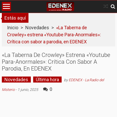
Skip
to
content
Estás aquí
Inicio
>
Novedades
>
«La Taberna de
Crowley» estrena «Youtube Para-Anormales»:
Crítica con sabor a parodia, en EDENEX
«La Taberna De Crowley» Estrena «Youtube
Para-Anormales»: Crítica Con Sabor A
Parodia, En EDENEX
Novedades
Última hora
by
EDENEX - La Radio del
0
Misterio
-
1 junio, 2025