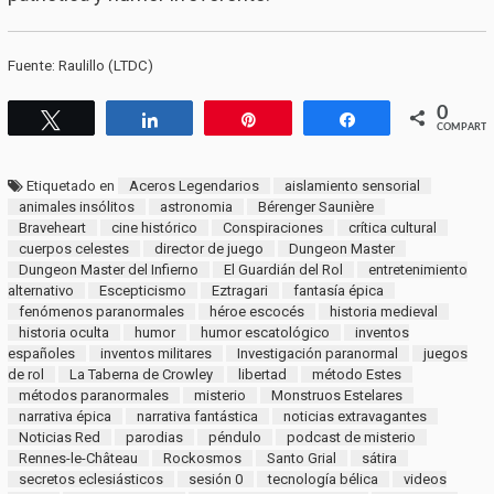
Fuente: Raulillo (LTDC)
0
Twittear
Compartir
Pin
Compartir
COMPARTI
Etiquetado en
Aceros Legendarios
aislamiento sensorial
animales insólitos
astronomia
Bérenger Saunière
Braveheart
cine histórico
Conspiraciones
crítica cultural
cuerpos celestes
director de juego
Dungeon Master
Dungeon Master del Infierno
El Guardián del Rol
entretenimiento
alternativo
Escepticismo
Eztragari
fantasía épica
fenómenos paranormales
héroe escocés
historia medieval
historia oculta
humor
humor escatológico
inventos
españoles
inventos militares
Investigación paranormal
juegos
de rol
La Taberna de Crowley
libertad
método Estes
métodos paranormales
misterio
Monstruos Estelares
narrativa épica
narrativa fantástica
noticias extravagantes
Noticias Red
parodias
péndulo
podcast de misterio
Rennes-le-Château
Rockosmos
Santo Grial
sátira
secretos eclesiásticos
sesión 0
tecnología bélica
videos