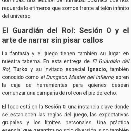
dormidas. Una lección de humildad cósmica que nos
recuerda lo efímeros que somos frente al telón infinito
del universo.
El Guardián del Rol: Sesión 0 y el
arte de narrar sin pisar callos
La fantasía y el juego tienen también su lugar en
nuestra taberna. En esta entrega de
El Guardián del
Rol
,
Turko
y su invitado especial
Ignacio
, también
conocido como
el Dungeon Master del Infierno
, abren
la caja de herramientas para quienes desean
comenzar una campaña de rol con el pie derecho.
El foco está en la
Sesión 0
, una instancia clave donde
se establecen las reglas del juego, las expectativas
grupales y los límites personales. Una práctica
esencial que garantiza no solo diversión, sino también