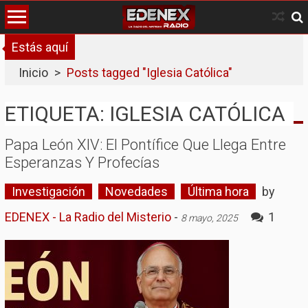
Skip
to
content
Estás aquí
Inicio
>
Posts tagged "Iglesia Católica"
ETIQUETA: IGLESIA CATÓLICA
Papa León XIV: El Pontífice Que Llega Entre
Esperanzas Y Profecías
Investigación
Novedades
Última hora
by
EDENEX - La Radio del Misterio
-
1
8 mayo, 2025