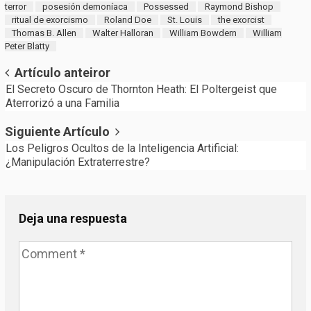
terror
posesión demoníaca
Possessed
Raymond Bishop
ritual de exorcismo
Roland Doe
St. Louis
the exorcist
Thomas B. Allen
Walter Halloran
William Bowdern
William
Peter Blatty
Post
Artículo anteiror
El Secreto Oscuro de Thornton Heath: El Poltergeist que
navigation
Aterrorizó a una Familia
Siguiente Artículo
Los Peligros Ocultos de la Inteligencia Artificial:
¿Manipulación Extraterrestre?
Deja una respuesta