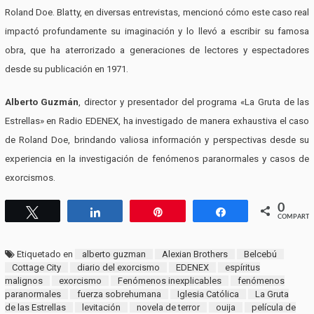
Roland Doe. Blatty, en diversas entrevistas, mencionó cómo este caso real
impactó profundamente su imaginación y lo llevó a escribir su famosa
obra, que ha aterrorizado a generaciones de lectores y espectadores
desde su publicación en 1971.
Alberto Guzmán
, director y presentador del programa «La Gruta de las
Estrellas» en Radio EDENEX, ha investigado de manera exhaustiva el caso
de Roland Doe, brindando valiosa información y perspectivas desde su
experiencia en la investigación de fenómenos paranormales y casos de
exorcismos.
0
Twittear
Compartir
Pin
Compartir
COMPARTI
Etiquetado en
alberto guzman
Alexian Brothers
Belcebú
Cottage City
diario del exorcismo
EDENEX
espíritus
malignos
exorcismo
Fenómenos inexplicables
fenómenos
paranormales
fuerza sobrehumana
Iglesia Católica
La Gruta
de las Estrellas
levitación
novela de terror
ouija
película de