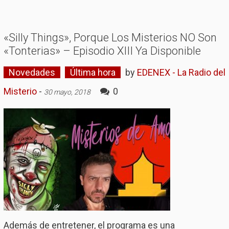
«Silly Things», Porque Los Misterios NO Son
«Tonterias» – Episodio XIII Ya Disponible
Novedades
Última hora
by
EDENEX - La Radio del
Misterio
-
0
30 mayo, 2018
Además de entretener, el programa es una