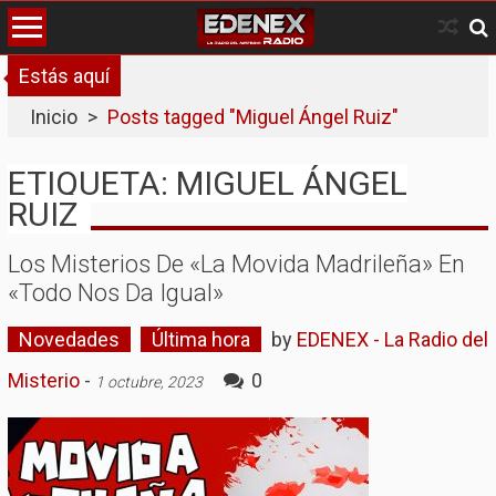
Skip
to
content
Estás aquí
Inicio
>
Posts tagged "Miguel Ángel Ruiz"
ETIQUETA: MIGUEL ÁNGEL
RUIZ
Los Misterios De «La Movida Madrileña» En
«Todo Nos Da Igual»
Novedades
Última hora
by
EDENEX - La Radio del
Misterio
-
0
1 octubre, 2023