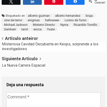
Twittear
Compartir
Pin
Compartir
COMPARTI
Etiquetado en
alberto guzman
alberto hernandez
bruja
cine de terror
enigmas
halloween
Licinio de Turón
Michael Jackson
Misterio DIrecto
Nyma
Ricarddo Tomillo
Samhain
tarot
wicca
Yuste
Post
Artículo anteiror
Misteriosa Cavidad Decubierta en Keops, sorprende a los
navigation
investigadores
Siguiente Artículo
La Nueva Carrera Espacial
Deja una respuesta