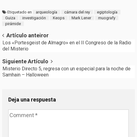
Etiquetado en
arqueología
cámara del rey
egiptología
Guiza
investigación
Keops
Mark Lener
muografy
pirámide
Post
Artículo anteiror
Los «Portesgeist de Almagro» en el II Congreso de la Radio
navigation
del Misterio
Siguiente Artículo
Misterio Directo 5, regresa con un especial para la noche de
Samhain – Halloween
Deja una respuesta