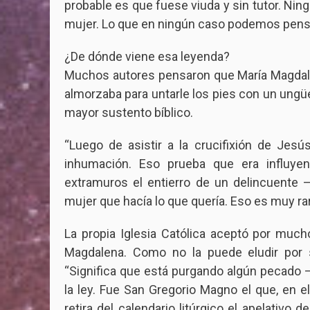
probable es que fuese viuda y sin tutor. N
mujer. Lo que en ningún caso podemos pensar
¿De dónde viene esa leyenda?
Muchos autores pensaron que María Magdale
almorzaba para untarle los pies con un ung
mayor sustento bíblico.
“Luego de asistir a la crucifixión de Jes
inhumación. Eso prueba que era influy
extramuros el entierro de un delincuente 
mujer que hacía lo que quería. Eso es muy ra
La propia Iglesia Católica aceptó por muc
Magdalena. Como no la puede eludir por s
“Significa que está purgando algún pecado 
la ley. Fue San Gregorio Magno el que, en el 
retira del calendario litúrgico el apelativo 