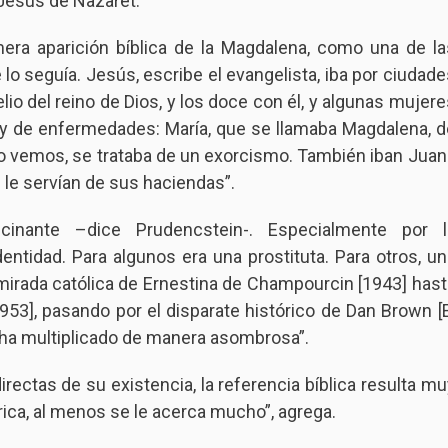
 Jesús de Nazaret.
mera aparición bíblica de la Magdalena, como una de la
o seguía. Jesús, escribe el evangelista, iba por ciudade
io del reino de Dios, y los doce con él, y algunas mujere
 y de enfermedades: María, que se llamaba Magdalena, d
mo vemos, se trataba de un exorcismo. También iban Juan
 le servían de sus haciendas”.
inante –dice Prudencstein-. Especialmente por l
ntidad. Para algunos era una prostituta. Para otros, un
 mirada católica de Ernestina de Champourcin [1943] hast
953], pasando por el disparate histórico de Dan Brown [E
e ha multiplicado de manera asombrosa”.
ectas de su existencia, la referencia bíblica resulta mu
rica, al menos se le acerca mucho”, agrega.