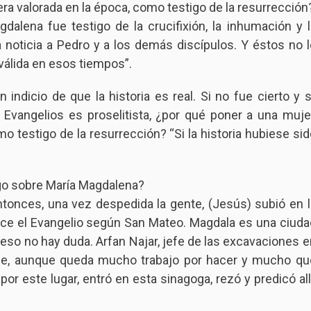
era valorada en la época, como testigo de la resurrección
gdalena fue testigo de la crucifixión, la inhumación y l
a noticia a Pedro y a los demás discípulos. Y éstos no l
 válida en esos tiempos”.
ndicio de que la historia es real. Si no fue cierto y si
 Evangelios es proselitista, ¿por qué poner a una mujer
o testigo de la resurrección? “Si la historia hubiese sid
lgo sobre María Magdalena?
ntonces, una vez despedida la gente, (Jesús) subió en l
dice el Evangelio según San Mateo. Magdala es una ciuda
 eso no hay duda. Arfan Najar, jefe de las excavaciones e
 que, aunque queda mucho trabajo por hacer y mucho qu
por este lugar, entró en esta sinagoga, rezó y predicó allí