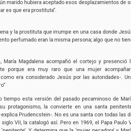
ingún marido hubiera aceptado esos desplazamientos de s
 es que era prostituta”.
na y la prostituta que irrumpe en una casa donde Jesú
üento perfumado eran la misma persona; algo que no tien
ús, María Magdalena acompañó el cortejo y presenció l
ente porque era muy raro que una mujer acompañar
–como era considerado Jesús por las autoridades-. Un
ro”
ho tiempo esta versión del pasado pecaminoso de Marí
u protagonismo, la convierte en una santa penitente
–explica Prudencstein-. No es una santa con todas las d
siglo VII, la catalogó así. Pero en 1969, el Papa Paulo V
de ‘penitente’. Y determina que la ‘mujer pecadora’ y Marí