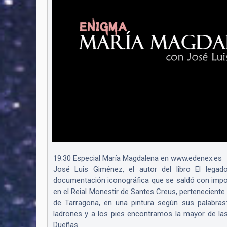
19:30 Especial María Magdalena en www.edenex.es
José Luis Giménez, el autor del libro El legad
documentación iconográfica que se saldó con impor
en el Reial Monestir de Santes Creus, perteneciente 
de Tarragona, en una pintura según sus palabras:
ladrones y a los pies encontramos la mayor de la
Dueñas