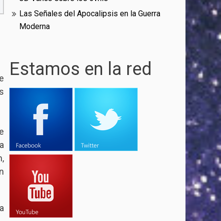
Las Señales del Apocalipsis en la Guerra
Moderna
Estamos en la red
e
s
e
a
,
n
a