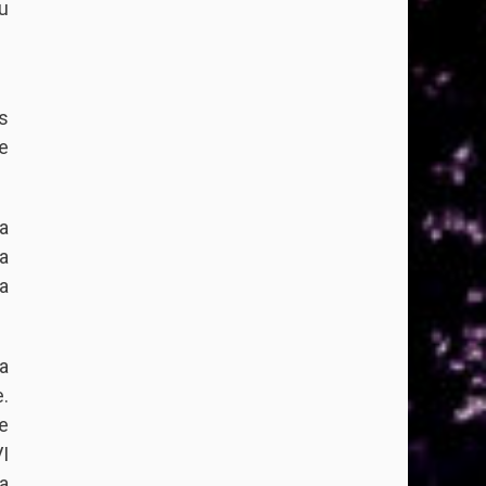
u
s
e
a
a
a
a
.
e
I
a