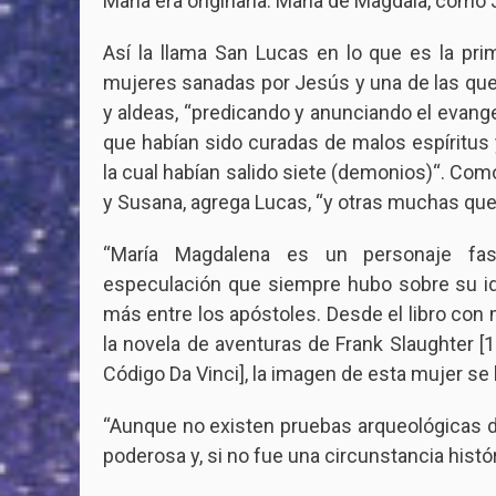
María era originaria: María de Magdala, como
Así la llama San Lucas en lo que es la pri
mujeres sanadas por Jesús y una de las que l
y aldeas, “predicando y anunciando el evangel
que habían sido curadas de malos espíritus
la cual habían salido siete (demonios)“. Co
y Susana, agrega Lucas, “y otras muchas que
“María Magdalena es un personaje fasc
especulación que siempre hubo sobre su ide
más entre los apóstoles. Desde el libro con
la novela de aventuras de Frank Slaughter [1
Código Da Vinci], la imagen de esta mujer s
“Aunque no existen pruebas arqueológicas dir
poderosa y, si no fue una circunstancia histó