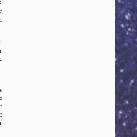
?
a
e
,
,
o
a
d
n
e
.