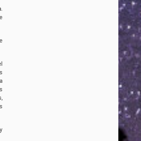
.
e
e
l
s
a
s
,
s
y