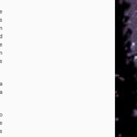
e
s
n
d
e
n
s
a
a
o
e
s