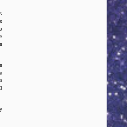
s
s
s
e
a
a
a
a
l
y