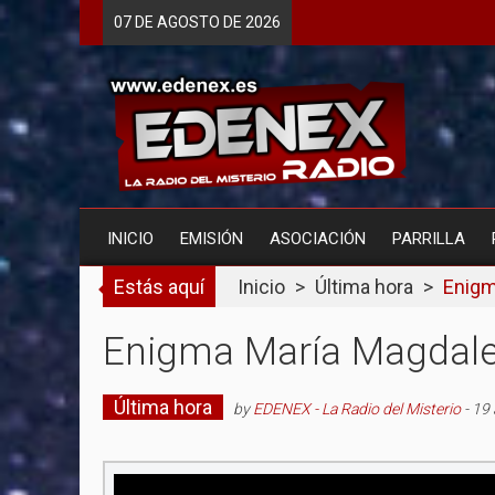
Skip
07 DE
AGOSTO
DE 2026
to
content
INICIO
EMISIÓN
ASOCIACIÓN
PARRILLA
Estás aquí
Inicio
>
Última hora
>
Enigm
Enigma María Magdale
Última hora
by
EDENEX - La Radio del Misterio
-
19 