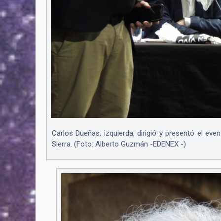
Carlos Dueñas, izquierda, dirigió y presentó el eve
Sierra. (Foto: Alberto Guzmán -EDENEX -)