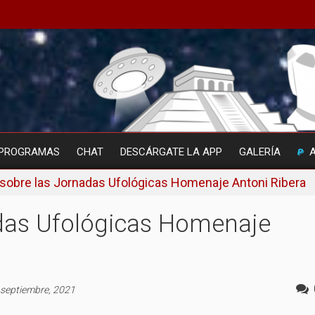
PROGRAMAS
CHAT
DESCÁRGATE LA APP
GALERÍA
sobre las Jornadas Ufológicas Homenaje Antoni Ribera
das Ufológicas Homenaje
 septiembre, 2021