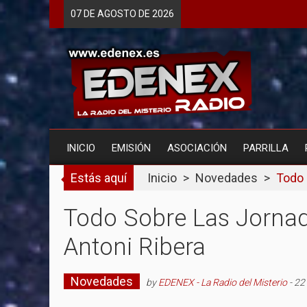
Skip
07 DE
AGOSTO
DE 2026
to
content
INICIO
EMISIÓN
ASOCIACIÓN
PARRILLA
Estás aquí
Inicio
>
Novedades
>
Todo 
Todo Sobre Las Jorna
Antoni Ribera
Novedades
by
EDENEX - La Radio del Misterio
-
22