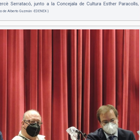
rcè Serratacó, junto a la Concejala de Cultura Esther Paracolls,
to de Alberto Guzmán -EDENEX-)