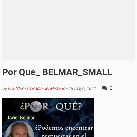
Por Que_ BELMAR_SMALL
0
by
EDENEX - La Radio del Misterio
-
28 mayo, 2021